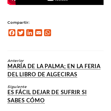
Compartir:
F
T
L
E
W
a
w
i
m
h
c
i
n
a
a
e
t
k
i
t
b
t
e
l
s
Anterior
Entrada
MARÍA DE LA PALMA; EN LA FERIA
o
e
d
A
anterior:
o
r
I
p
DEL LIBRO DE ALGECIRAS
k
n
p
Siguiente
Entrada
ES FÁCIL DEJAR DE SUFRIR SI
siguiente:
SABES CÓMO