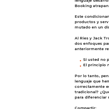
lenguaje desarro
Booking atrapan 
Este condicionan
productos y serv
mutado en un dis
Al Ries y Jack T
dos enfoques para
anteriormente re
Si usted no 
El principio
Por lo tanto, pe
lenguaje que he
correctamente es
tradicional? ¿Qu
para diferenciar
Compartir: