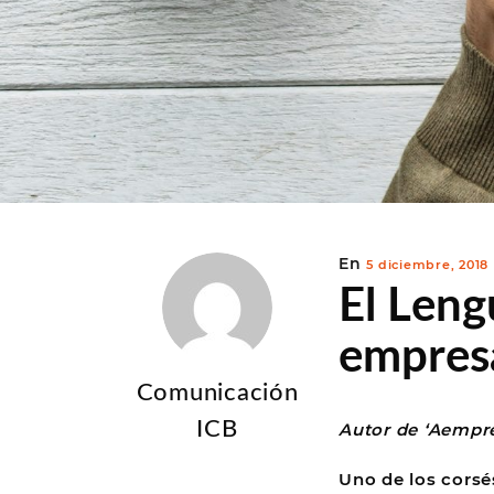
Publicado
En
5 diciembre, 2018
en
El Leng
empresa
Comunicación
ICB
Autor de ‘Aempre
Uno de los corsé