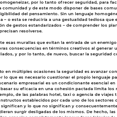
omogeneizar, por lo tanto ofrecer seguridad, para faci
 comunidad y de este modo disponer de bases comune
eligibilidad del pensamiento. Sin un lenguaje homogé
na – o esta se reduciría a una gestualidad tediosa que
ción de gestos estandarizados – de comprender los pl
precisan resolverse.
e esas murallas que evitan la entrada de un enemigo
doras consecuencias en términos creativos al generar 
iados, y por lo tanto, de nuevo, buscar la seguridad c
o en múltiples ocasiones la seguridad es avanzar co
or lo que es necesario cuestionar el propio lenguaje pa
scenario empresarial es un condicionante esencial en l
 basar su eficacia en una cohesión pactada limita lo
emplo, de las palabras hotel, taxi o agencia de viaje
onstructos establecidos por cada uno de los sectores 
 significan y lo que no significan y consecuentemente
ieran surgir desligadas de los mismos. De hecho, las