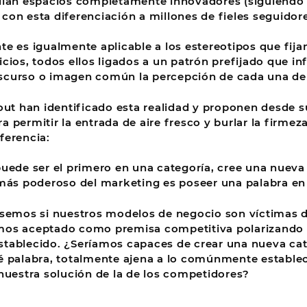
llan espacios completamente innovadores (siguiendo e
con esta diferenciación a millones de fieles seguidore
te es igualmente aplicable a los estereotipos que fij
icios, todos ellos ligados a un patrón prefijado que i
curso o imagen común la percepción de cada una de l
rout han identificado esta realidad y proponen desde 
 permitir la entrada de aire fresco y burlar la firmeza
ferencia:
puede ser el primero en una categoría, cree una nueva 
 más poderoso del marketing es poseer una palabra en 
nsemos si nuestros modelos de negocio son víctimas d
mos aceptado como premisa competitiva polarizando n
tablecido. ¿Seríamos capaces de crear una nueva cat
é palabra, totalmente ajena a lo comúnmente establec
 nuestra solución de la de los competidores?