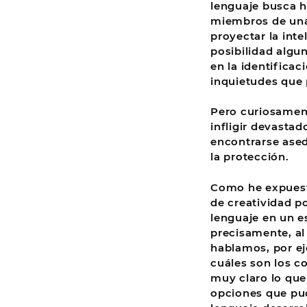
lenguaje busca h
miembros de una
proyectar la int
posibilidad algu
en la identifica
inquietudes que 
Pero curiosament
infligir devasta
encontrarse ased
la protección.
Como he expuest
de creatividad p
lenguaje en un e
precisamente, al
hablamos, por ej
cuáles son los c
muy claro lo que
opciones que pud